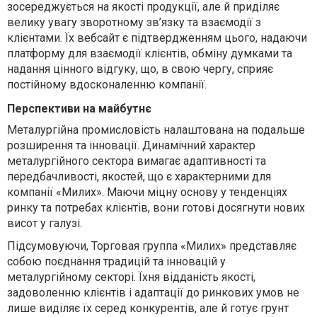
зосереджується на якості продукції, але й приділяє
велику увагу зворотному зв’язку та взаємодії з
клієнтами. Їх вебсайт є підтвердженням цього, надаючи
платформу для взаємодії клієнтів, обміну думками та
надання цінного відгуку, що, в свою чергу, сприяє
постійному вдосконаленню компанії.
Перспективи на майбутнє
Металургійна промисловість налаштована на подальше
розширення та інновації. Динамічний характер
металургійного сектора вимагає адаптивності та
передбачливості, якостей, що є характерними для
компанії «Милих». Маючи міцну основу у тенденціях
ринку та потребах клієнтів, вони готові досягнути нових
висот у галузі.
Підсумовуючи, Торговая группа «Милих» представляє
собою поєднання традицій та інновацій у
металургійному секторі. Їхня відданість якості,
задоволенню клієнтів і адаптації до ринкових умов не
лише виділяє їх серед конкурентів, але й готує грунт