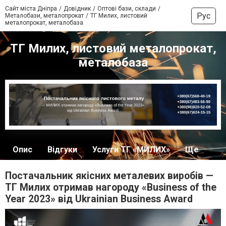
Сайт міста Дніпра
Довідник
Оптові бази, склади
Рус
Металобази, металопрокат
ТГ Милих, листовий
металопрокат, металобаза
ТГ Милих, листовий металопрокат,
металобаза
Опис
Відгуки
Услуги ТГ «МИЛИХ»
Ще
Постачальник якісних металевих виробів —
ТГ Милих отримав нагороду «Business of the
Year 2023» від Ukrainian Business Award