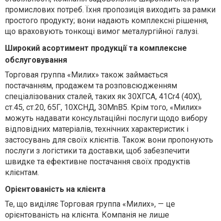
промислових потреб. Їхня пропозиція виходить за рамки
простого продукту; вони надають комплексні рішення,
що враховують тонкощі вимог металургійної галузі.
Широкий асортимент продукції та комплексне
обслуговування
Торговая группа «Милих» також займається
постачанням, продажем та розповсюдженням
спеціалізованих сталей, таких як 30ХГСА, 41Cr4 (40Х),
ст.45, ст.20, 65Г, 10ХСНД, 30MnB5. Крім того, «Милих»
можуть надавати консультаційні послуги щодо вибору
відповідних матеріалів, технічних характеристик і
застосувань для своїх клієнтів. Також вони пропонують
послуги з логістики та доставки, щоб забезпечити
швидке та ефективне постачання своїх продуктів
клієнтам.
Орієнтованість на клієнта
Те, що виділяє Торговая группа «Милих», — це
орієнтованість на клієнта. Компанія не лише