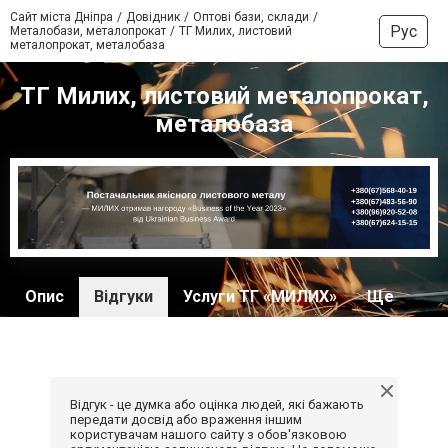
Сайт міста Дніпра
Довідник
Оптові бази, склади
Рус
Металобази, металопрокат
ТГ Милих, листовий
металопрокат, металобаза
ТГ Милих, листовий металопрокат,
металобаза
Опис
Відгуки
Услуги ТГ «МИЛИХ»
Ще
Відгук - це думка або оцінка людей, які бажають
передати досвід або враження іншим
користувачам нашого сайту з обов'язковою