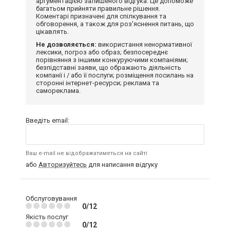
аргументацією залишеного відгука. Це допоможе
багатьом прийняти правильне рішення.
Коментарі призначені для спілкування та
обговорення, а також для роз'яснення питань, що
цікавлять.
Не дозволяється:
використання ненормативної
лексики, погроз або образ; безпосереднє
порівняння з іншими конкуруючими компаніями;
безпідставні заяви, що ображають діяльність
компанії і / або її послуги; розміщення посилань на
сторонні інтернет-ресурси; реклама та
самореклама.
Введіть email:
Ваш e-mail не відображатиметься на сайті
або
Авторизуйтесь
для написання відгуку
Обслуговування
0/12
Якість послуг
0/12